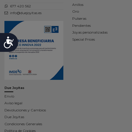
Anillos
677 420 562
Oro
info@duejoyitas.es
Pulseras
Pendientes
Joyas personalizadas
Accesibilidad
Special Prices
Due Joyitas
Envío
Aviso legal
Devoluciones y Cambios
Due Joyitas
Condiciones Generales
Política de Cookies