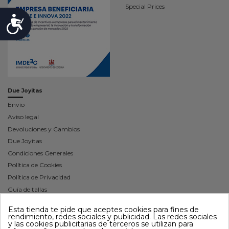
Special Prices
Accesibilidad
Due Joyitas
Envío
Aviso legal
Devoluciones y Cambios
Due Joyitas
Condiciones Generales
Política de Cookies
Política de Privacidad
Guía de tallas
Contáctenos
Esta tienda te pide que aceptes cookies para fines de
Mapa del sitio
rendimiento, redes sociales y publicidad. Las redes sociales
y las cookies publicitarias de terceros se utilizan para
Síguenos