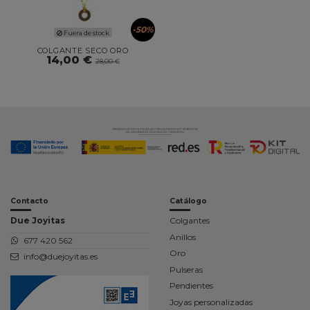
-50%
Fuera de stock
COLGANTE SECO ORO
14,00 €
28,00 €
Contacto
Catálogo
Due Joyitas
Colgantes
Anillos
677 420 562
Oro
info@duejoyitas.es
Pulseras
Pendientes
Joyas personalizadas