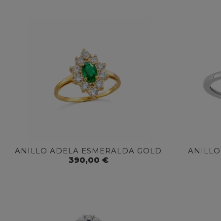
están
usando
un
lector
de
pantalla;
Presione
Control-
F10
para
abrir
un
menú
de
accesibilidad.
ANILLO ADELA ESMERALDA GOLD
ANILLO
390,00 €