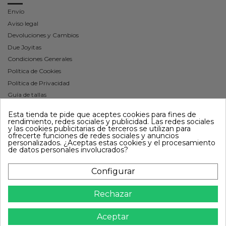
Envío
Aviso legal
Devoluciones y Cambios
Due Joyitas
Condiciones Generales
Política de Cookies
Política de Privacidad
Guía de tallas
Contáctenos
Esta tienda te pide que aceptes cookies para fines de
Mapa del sitio
rendimiento, redes sociales y publicidad. Las redes sociales
y las cookies publicitarias de terceros se utilizan para
Síguenos
ofrecerte funciones de redes sociales y anuncios
personalizados. ¿Aceptas estas cookies y el procesamiento
de datos personales involucrados?
Newsletter
Configurar
Rechazar
Puede darse de baja en cualquier momento.
Para ello, consulte nuestra información de
contacto en el aviso legal.
Aceptar