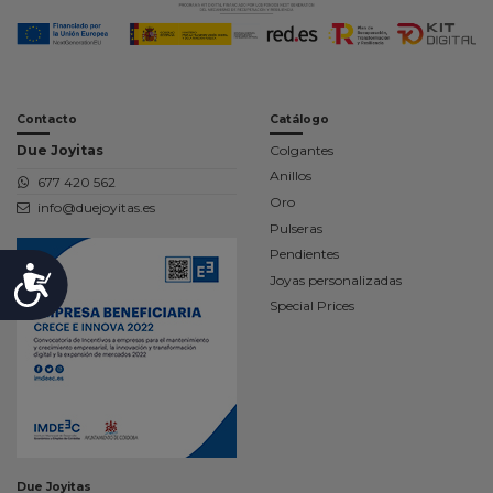
Contacto
Catálogo
Due Joyitas
Colgantes
Anillos
677 420 562
Oro
info@duejoyitas.es
Pulseras
Pendientes
Accesibilidad
Joyas personalizadas
Special Prices
Due Joyitas