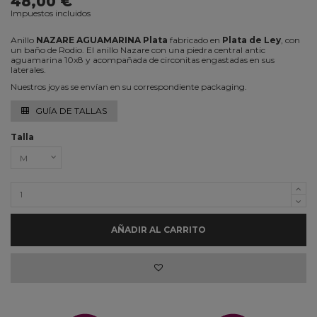
48,00 €
Impuestos incluidos
Anillo
NAZARE AGUAMARINA Plata
fabricado en
Plata de Ley
, con
un baño de Rodio. El anillo Nazare con una piedra central antic
aguamarina 10x8 y acompañada de circonitas engastadas en sus
laterales.
Nuestros joyas se envían en su correspondiente packaging.
GUÍA DE TALLAS
Talla
AÑADIR AL CARRITO